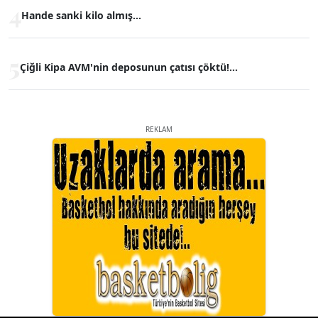
4
Hande sanki kilo almış...
5
Çiğli Kipa AVM'nin deposunun çatısı çöktü!...
REKLAM