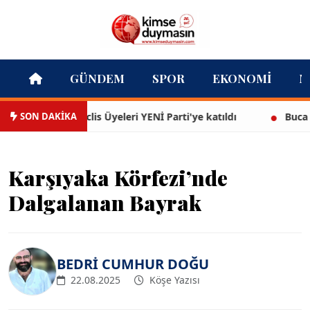
GÜNDEM
SPOR
EKONOMI
M
SON DAKİKA
Mutlu ve Meclis Üyeleri YENİ Parti'ye katıldı
Buca Kent Be
Karşıyaka Körfezi’nde
Dalgalanan Bayrak
BEDRİ CUMHUR DOĞU
22.08.2025
Köşe Yazısı