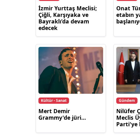
İzmir Yurttaş Meclisi;
Onat Tün
Çiğli, Karşıyaka ve
etabın 
Bayraklı’da devam
başlanıy
edecek
Kültür - Sanat
Gündem
Mert Demir
Nilüfer 
Grammy'de jüri...
Meclis Ü
Parti'ye 