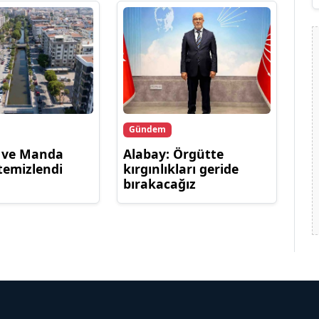
Gündem
ı ve Manda
Alabay: Örgütte
 temizlendi
kırgınlıkları geride
bırakacağız