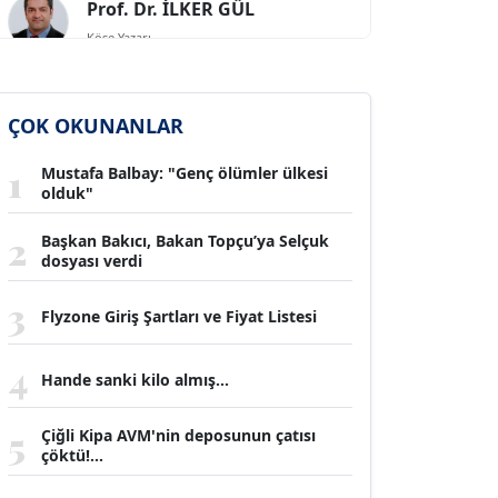
SİNAN GENÇ
Köşe Yazarı
ÇOK OKUNANLAR
Dr. HAKAN TARTAN
1
Mustafa Balbay: "Genç ölümler ülkesi
Köşe Yazarı
olduk"
2
Başkan Bakıcı, Bakan Topçu’ya Selçuk
Prof. Dr. YÜCEL OCAK
dosyası verdi
Köşe Yazarı
3
Flyzone Giriş Şartları ve Fiyat Listesi
4
TEOMAN GÜRAY
Hande sanki kilo almış...
Köşe Yazarı
5
Çiğli Kipa AVM'nin deposunun çatısı
çöktü!...
TUNÇ AFŞAR