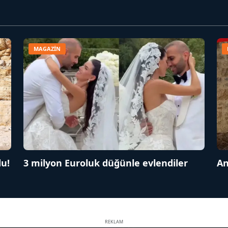
MAGAZİN
du!
3 milyon Euroluk düğünle evlendiler
An
REKLAM