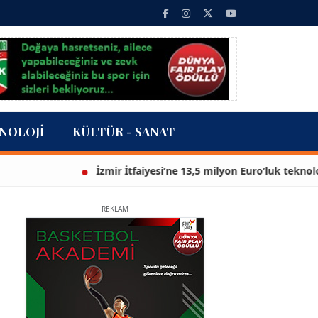
NOLOJI
KÜLTÜR - SANAT
İzmir İtfaiyesi’ne 13,5 milyon Euro’luk teknoloji yatırımı
REKLAM
A. BAHRİ VRESKALA
Köşe Yazarı
ESAT ERÇETİNGÖZ