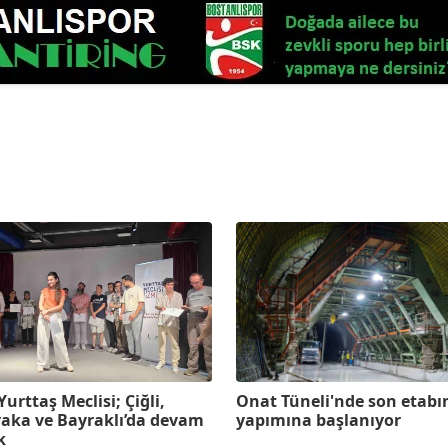
Yurttaş Meclisi; Çiğli,
Onat Tüneli'nde son etabı
yaka ve Bayraklı’da devam
yapımına başlanıyor
k