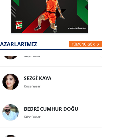
Köşe Yazarı
FİRDEVS TUNÇAY
Köşe Yazarı
YAZARLARIMIZ
TÜMÜNÜ GÖR
SEZGİ KAYA
Köşe Yazarı
BEDRİ CUMHUR DOĞU
Köşe Yazarı
Prof. Dr. İLKER GÜL
Köşe Yazarı