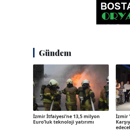
Gündem
İzmir İtfaiyesi’ne 13,5 milyon
İzmir 
Euro’luk teknoloji yatırımı
Karşı
edece