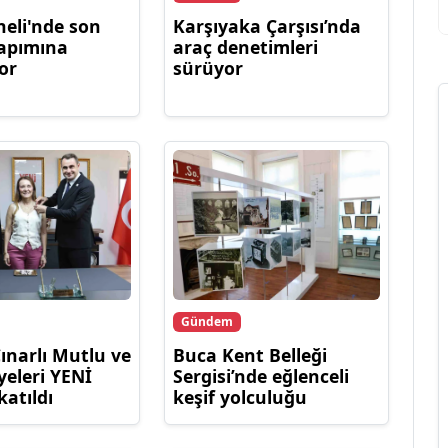
eli'nde son
Karşıyaka Çarşısı’nda
yapımına
araç denetimleri
or
sürüyor
Gündem
Çınarlı Mutlu ve
Buca Kent Belleği
yeleri YENİ
Sergisi’nde eğlenceli
katıldı
keşif yolculuğu