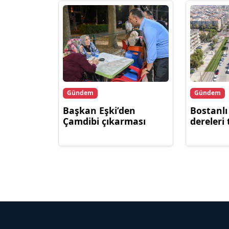
Gündem
Gündem
Başkan Eşki’den
Bostanl
Çamdibi çıkarması
dereleri