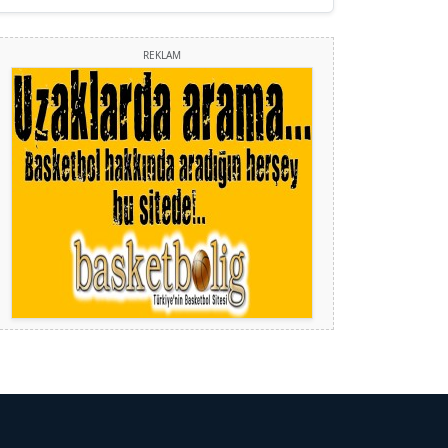
Köşe Yazarı
REKLAM
YILMAZ DURMAZ
Köşe Yazarı
GÜLPERİ ALTUN KILIÇ
Köşe Yazarı
ERDAL İZGİ
Köşe Yazarı
Dr. ŞABAN ACARBAY
Köşe Yazarı