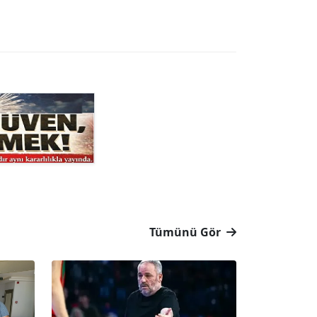
ERDOGAN ARIPINAR
Köşe Yazarı
A. BAHRİ VRESKALA
Köşe Yazarı
ESAT ERÇETİNGÖZ
Köşe Yazarı
Tümünü Gör
FİRDEVS TUNÇAY
Köşe Yazarı
SEZGİ KAYA