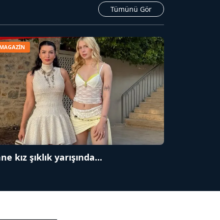
Tümünü Gör
ATİLLA KÖPRÜLÜOĞLU
Köşe Yazarı
MAGAZİN
BÜLENT GÜRLÜK
Köşe Yazarı
MERT ERBOY
Köşe Yazarı
ne kız şıklık yarışında...
SEVGİ MOLVA
Köşe Yazarı
Prof. Dr. BİLGE DONUK