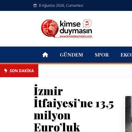
8 Ağustos 2026, Cumartesi
GÜNDEM
SPOR
EKO
SON DAKİKA
İzmir
İtfaiyesi’ne 13,5
milyon
Euro’luk