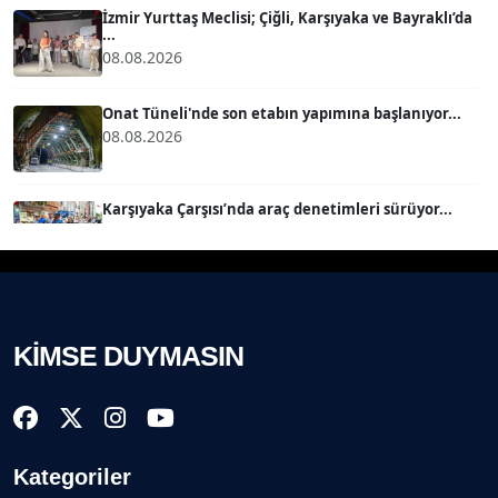
İzmir Yurttaş Meclisi; Çiğli, Karşıyaka ve Bayraklı’da
...
08.08.2026
BÜLENT SAĞLAM
B
Köşe Yazarı
Onat Tüneli'nde son etabın yapımına başlanıyor...
08.08.2026
SEVGİ MOLVA
Köşe Yazarı
Karşıyaka Çarşısı’nda araç denetimleri sürüyor...
08.08.2026
Prof. Dr. BİLGE DONUK
Köşe Yazarı
Mert Demir Grammy'de jüri......
08.08.2026
KİMSE DUYMASIN
AVNİ ERBOY
Köşe Yazarı
Nilüfer Çınarlı Mutlu ve Meclis Üyeleri YENİ Parti'ye
k...
08.08.2026
Doç. Dr. LEVENT KÖSTEM
D
Kategoriler
Köşe Yazarı
Buca Kent Belleği Sergisi’nde eğlenceli keşif