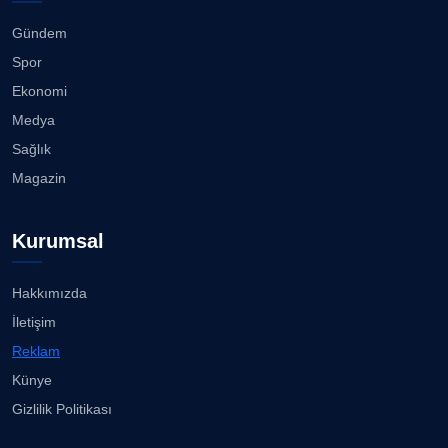
yolculuğu...
08.08.2026
Gündem
CAN BARHAN
Spor
Köşe Yazarı
Başkan Eşki’den Çamdibi çıkarması...
Ekonomi
08.08.2026
Medya
Prof. Dr. SEYHAN HASIRCI
Sağlık
Köşe Yazarı
Bostanlı ve Manda dereleri temizlendi...
Magazin
08.08.2026
Prof. Dr. YAVUZ TAŞKIRAN
Kurumsal
Köşe Yazarı
Alabay: Örgütte kırgınlıkları geride bırakacağız...
08.08.2026
Hakkımızda
ERDOGAN ARIPINAR
İletişim
Köşe Yazarı
İzmirli gazeteci Doğan Karabulut, Azeri
Reklam
televizyonuna T...
07.08.2026
Künye
A. BAHRİ VRESKALA
Gizlilik Politikası
Köşe Yazarı
Bahadır Kul: Deniz kenarında en güçlü, en sağlam
stadı ...