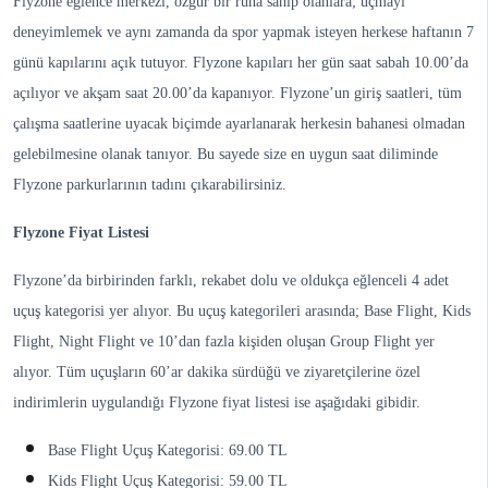
Flyzone eğlence merkezi, özgür bir ruha sahip olanlara; uçmayı
deneyimlemek ve aynı zamanda da spor yapmak isteyen herkese haftanın 7
günü kapılarını açık tutuyor. Flyzone kapıları her gün saat sabah 10.00’da
açılıyor ve akşam saat 20.00’da kapanıyor. Flyzone’un giriş saatleri, tüm
çalışma saatlerine uyacak biçimde ayarlanarak herkesin bahanesi olmadan
gelebilmesine olanak tanıyor. Bu sayede size en uygun saat diliminde
Flyzone parkurlarının tadını çıkarabilirsiniz.
Flyzone Fiyat Listesi
Flyzone’da birbirinden farklı, rekabet dolu ve oldukça eğlenceli 4 adet
uçuş kategorisi yer alıyor. Bu uçuş kategorileri arasında; Base Flight, Kids
Flight, Night Flight ve 10’dan fazla kişiden oluşan Group Flight yer
alıyor. Tüm uçuşların 60’ar dakika sürdüğü ve ziyaretçilerine özel
indirimlerin uygulandığı Flyzone fiyat listesi ise aşağıdaki gibidir.
Base Flight Uçuş Kategorisi: 69.00 TL
Kids Flight Uçuş Kategorisi: 59.00 TL