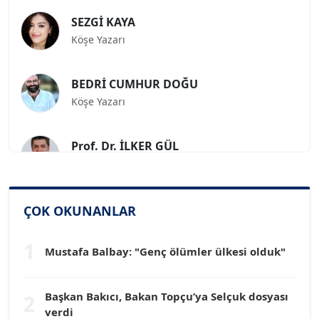
SEZGİ KAYA
Köşe Yazarı
BEDRİ CUMHUR DOĞU
Köşe Yazarı
Prof. Dr. İLKER GÜL
Köşe Yazarı
SİNAN GENÇ
ÇOK OKUNANLAR
Köşe Yazarı
1
Mustafa Balbay: "Genç ölümler ülkesi olduk"
Dr. HAKAN TARTAN
Köşe Yazarı
Başkan Bakıcı, Bakan Topçu’ya Selçuk dosyası
2
verdi