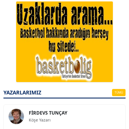
A. BAHRİ VRESKALA
Köşe Yazarı
ESAT ERÇETİNGÖZ
Köşe Yazarı
YAZARLARIMIZ
TÜMÜ
FİRDEVS TUNÇAY
Köşe Yazarı