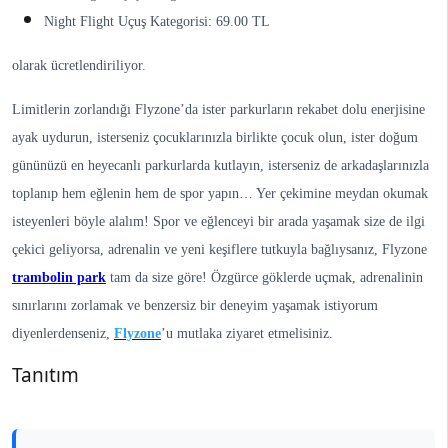
Night Flight Uçuş Kategorisi: 69.00 TL
olarak ücretlendiriliyor.
Limitlerin zorlandığı Flyzone’da ister parkurların rekabet dolu enerjisine
ayak uydurun, isterseniz çocuklarınızla birlikte çocuk olun, ister doğum
gününüzü en heyecanlı parkurlarda kutlayın, isterseniz de arkadaşlarınızla
toplanıp hem eğlenin hem de spor yapın… Yer çekimine meydan okumak
isteyenleri böyle alalım! Spor ve eğlenceyi bir arada yaşamak size de ilgi
çekici geliyorsa, adrenalin ve yeni keşiflere tutkuyla bağlıysanız, Flyzone
trambolin park
tam da size göre! Özgürce göklerde uçmak, adrenalinin
sınırlarını zorlamak ve benzersiz bir deneyim yaşamak istiyorum
diyenlerdenseniz,
Flyzone
’u mutlaka ziyaret etmelisiniz.
Tanıtım