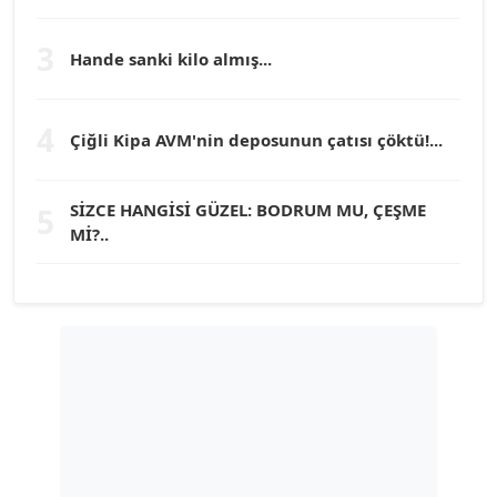
Prof. Dr. YÜCEL OCAK
Köşe Yazarı
3
Hande sanki kilo almış...
TEOMAN GÜRAY
Köşe Yazarı
4
Çiğli Kipa AVM'nin deposunun çatısı çöktü!...
TUNÇ AFŞAR
SİZCE HANGİSİ GÜZEL: BODRUM MU, ÇEŞME
5
Köşe Yazarı
Mİ?..
YILMAZ DURMAZ
Köşe Yazarı
GÜLPERİ ALTUN KILIÇ
Köşe Yazarı
ERDAL İZGİ