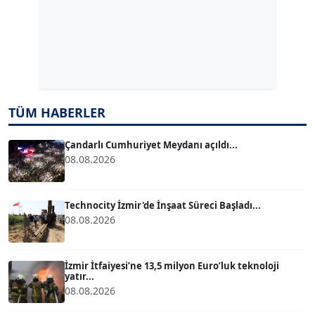
Köşe Yazarı
Dr. ŞABAN ACARBAY
Köşe Yazarı
TÜM HABERLER
TUĞÇE TUĞSAVUL BAYSOY
T
Köşe Yazarı
Çandarlı Cumhuriyet Meydanı açıldı...
08.08.2026
ATİLLA KÖPRÜLÜOĞLU
Köşe Yazarı
Technocity İzmir'de İnşaat Süreci Başladı...
08.08.2026
BÜLENT GÜRLÜK
Köşe Yazarı
İzmir İtfaiyesi’ne 13,5 milyon Euro’luk teknoloji
yatır...
08.08.2026
MERT ERBOY
Köşe Yazarı