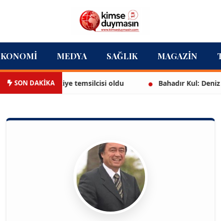
EKONOMI
MEDYA
SAĞLIK
MAGAZIN
SON DAKİKA
Türkiye temsilcisi oldu
Bahadır Kul: Deniz kenarında en 