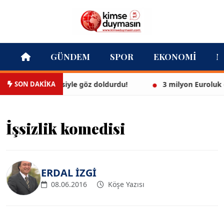
GÜNDEM
SPOR
EKONOMI
M
SON DAKİKA
 beyaz bikinisiyle göz doldurdu!
3 milyon Euroluk düğü
İşsizlik komedisi
ERDAL İZGİ
08.06.2016
Köşe Yazısı