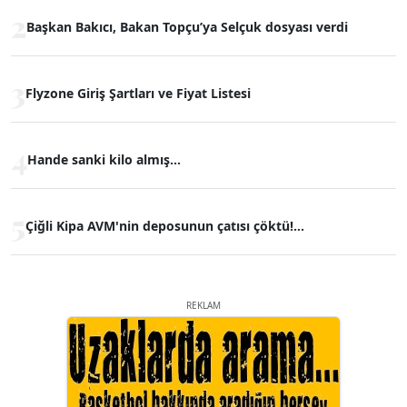
2
Başkan Bakıcı, Bakan Topçu’ya Selçuk dosyası verdi
3
Flyzone Giriş Şartları ve Fiyat Listesi
4
Hande sanki kilo almış...
5
Çiğli Kipa AVM'nin deposunun çatısı çöktü!...
REKLAM