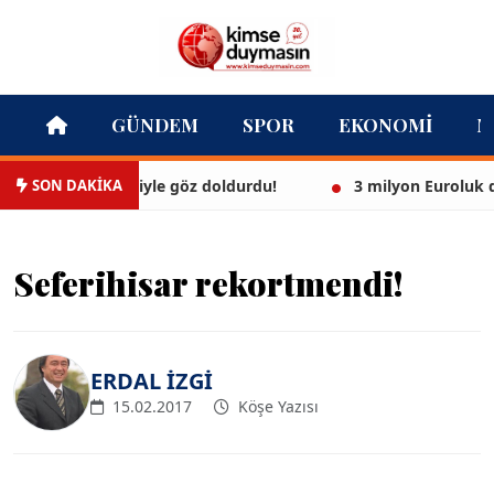
GÜNDEM
SPOR
EKONOMI
M
SON DAKİKA
beyaz bikinisiyle göz doldurdu!
3 milyon Euroluk düğünl
Seferihisar rekortmendi!
ERDAL İZGİ
15.02.2017
Köşe Yazısı