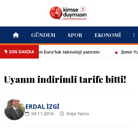
GÜNDEM
SPOR
EKONOMI
M
SON DAKİKA
i’ne 13,5 milyon Euro’luk teknoloji yatırımı
İzmir Yurttaş
Uyanın indirimli tarife bitti!
ERDAL İZGİ
04.11.2016
Köşe Yazısı