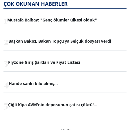
ÇOK OKUNAN HABERLER
1
Mustafa Balbay: "Genç ölümler ülkesi olduk"
2
Başkan Bakıcı, Bakan Topçu’ya Selçuk dosyası verdi
3
Flyzone Giriş Şartları ve Fiyat Listesi
4
Hande sanki kilo almış...
5
Çiğli Kipa AVM'nin deposunun çatısı çöktü!...