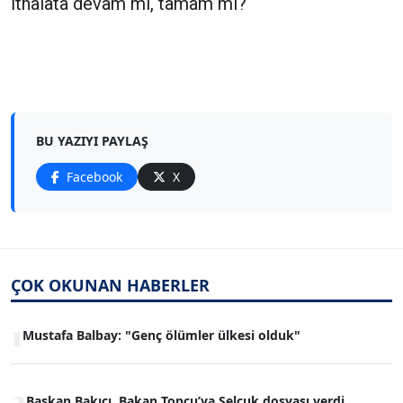
İthalata devam mı, tamam mı?
BU YAZIYI PAYLAŞ
Facebook
X
ÇOK OKUNAN HABERLER
1
Mustafa Balbay: "Genç ölümler ülkesi olduk"
2
Başkan Bakıcı, Bakan Topçu’ya Selçuk dosyası verdi