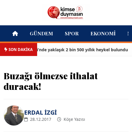
GÜNDEM
SPOR
EKONOMI
M
SON DAKİKA
es Antik Kenti’nde yaklaşık 2 bin 500 yıllık heykel bulundu
Buzağı ölmezse ithalat
duracak!
ERDAL İZGİ
28.12.2017
Köşe Yazısı