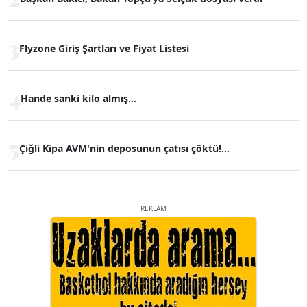
3
Flyzone Giriş Şartları ve Fiyat Listesi
4
Hande sanki kilo almış...
5
Çiğli Kipa AVM'nin deposunun çatısı çöktü!...
REKLAM