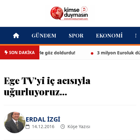
GÜNDEM
SPOR
EKONOMI
M
SON DAKİKA
yaz bikinisiyle göz doldurdu!
3 milyon Euroluk düğünle
Ege TV'yi iç acısıyla
uğurluyoruz...
ERDAL İZGİ
14.12.2016
Köşe Yazısı