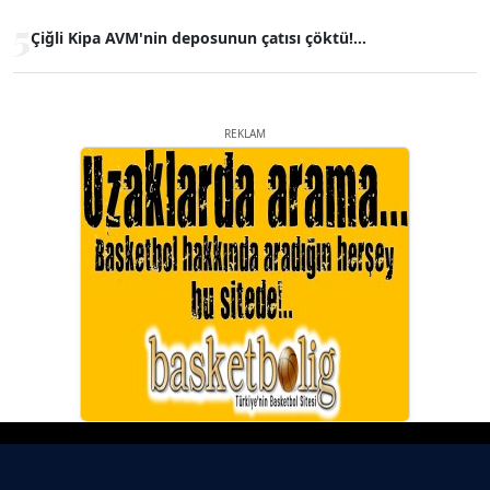
5
Çiğli Kipa AVM'nin deposunun çatısı çöktü!...
REKLAM