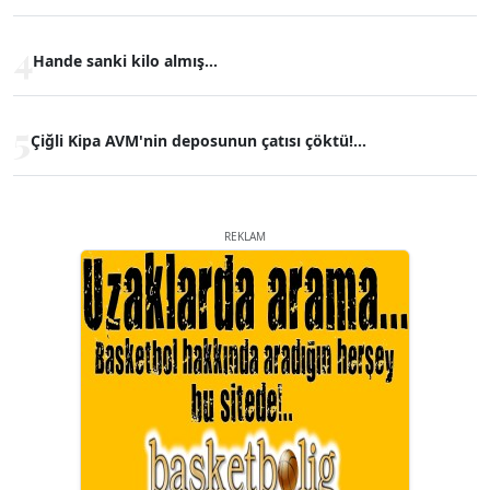
4
Hande sanki kilo almış...
5
Çiğli Kipa AVM'nin deposunun çatısı çöktü!...
REKLAM