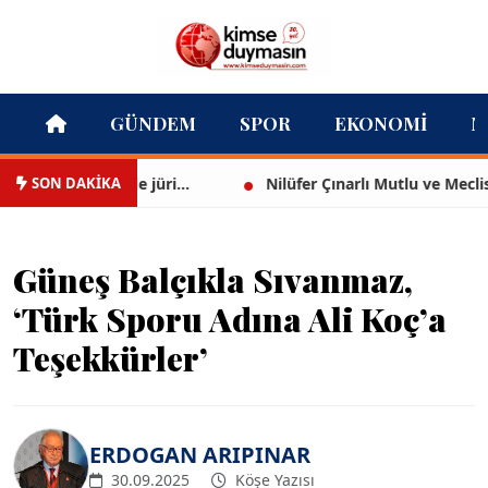
GÜNDEM
SPOR
EKONOMI
M
SON DAKİKA
ir Grammy'de jüri...
Nilüfer Çınarlı Mutlu ve Meclis Üye
Güneş Balçıkla Sıvanmaz,
‘Türk Sporu Adına Ali Koç’a
Teşekkürler’
ERDOGAN ARIPINAR
30.09.2025
Köşe Yazısı