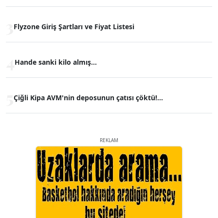
3
Flyzone Giriş Şartları ve Fiyat Listesi
4
Hande sanki kilo almış...
5
Çiğli Kipa AVM'nin deposunun çatısı çöktü!...
REKLAM