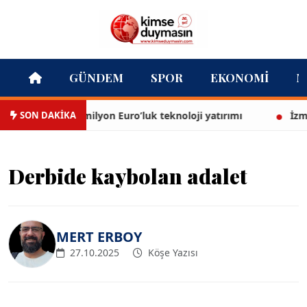
GÜNDEM
SPOR
EKONOMI
M
SON DAKİKA
faiyesi’ne 13,5 milyon Euro’luk teknoloji yatırımı
İzmir Y
Derbide kaybolan adalet
MERT ERBOY
27.10.2025
Köşe Yazısı