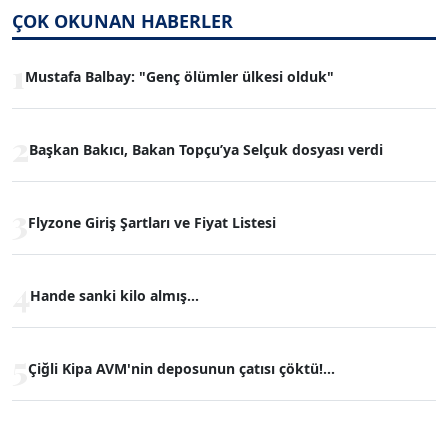
ÇOK OKUNAN HABERLER
1
Mustafa Balbay: "Genç ölümler ülkesi olduk"
2
Başkan Bakıcı, Bakan Topçu’ya Selçuk dosyası verdi
3
Flyzone Giriş Şartları ve Fiyat Listesi
4
Hande sanki kilo almış...
5
Çiğli Kipa AVM'nin deposunun çatısı çöktü!...