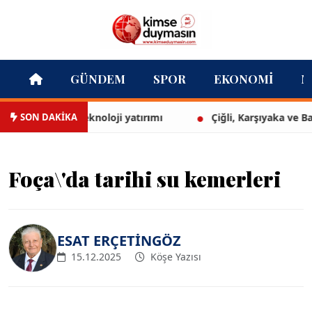
GÜNDEM
SPOR
EKONOMI
M
SON DAKİKA
yon Euro’luk teknoloji yatırımı
Çiğli, Karşıyaka ve Bayra
Foça\'da tarihi su kemerleri
ESAT ERÇETİNGÖZ
15.12.2025
Köşe Yazısı