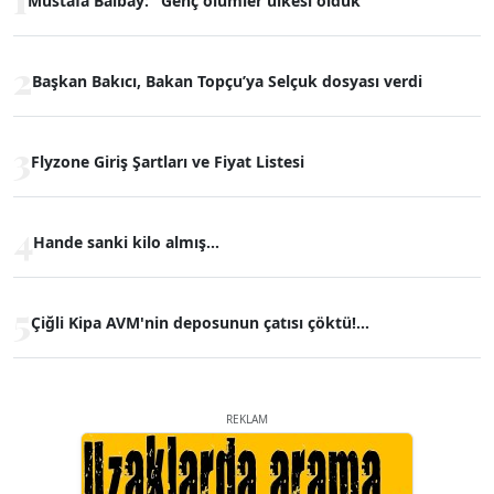
Mustafa Balbay: "Genç ölümler ülkesi olduk"
2
Başkan Bakıcı, Bakan Topçu’ya Selçuk dosyası verdi
3
Flyzone Giriş Şartları ve Fiyat Listesi
4
Hande sanki kilo almış...
5
Çiğli Kipa AVM'nin deposunun çatısı çöktü!...
REKLAM