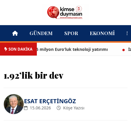
GÜNDEM
SPOR
EKONOMI
M
SON DAKİKA
tfaiyesi’ne 13,5 milyon Euro’luk teknoloji yatırımı
İzmir 
1.92’lik bir dev
ESAT ERÇETİNGÖZ
15.06.2026
Köşe Yazısı