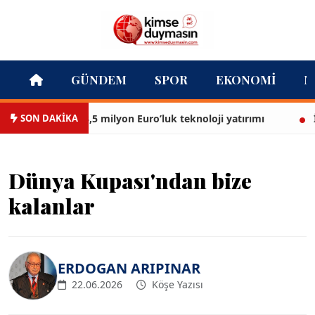
GÜNDEM
SPOR
EKONOMI
M
SON DAKİKA
 İtfaiyesi’ne 13,5 milyon Euro’luk teknoloji yatırımı
İzmi
Dünya Kupası'ndan bize
kalanlar
ERDOGAN ARIPINAR
22.06.2026
Köşe Yazısı