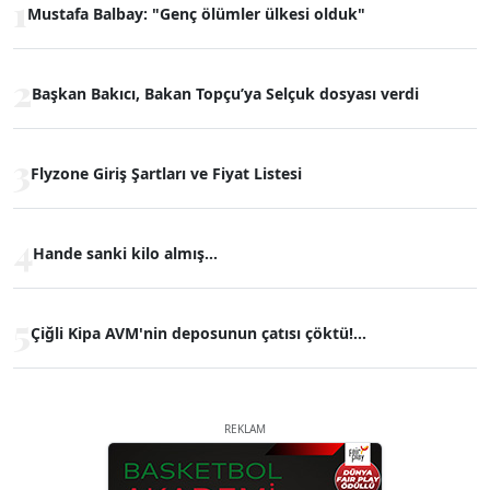
1
Mustafa Balbay: "Genç ölümler ülkesi olduk"
2
Başkan Bakıcı, Bakan Topçu’ya Selçuk dosyası verdi
3
Flyzone Giriş Şartları ve Fiyat Listesi
4
Hande sanki kilo almış...
5
Çiğli Kipa AVM'nin deposunun çatısı çöktü!...
REKLAM