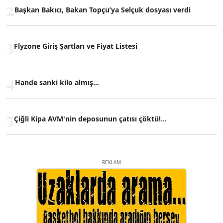
2
Başkan Bakıcı, Bakan Topçu’ya Selçuk dosyası verdi
3
Flyzone Giriş Şartları ve Fiyat Listesi
4
Hande sanki kilo almış...
5
Çiğli Kipa AVM'nin deposunun çatısı çöktü!...
REKLAM