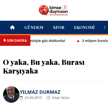
GÜNDEM
SPOR
EKONOMI
M
SON DAKİKA
l, beyaz bikinisiyle göz doldurdu!
3 milyon Euroluk düğ
O yaka, Bu yaka, Burası
Karşıyaka
YILMAZ DURMAZ
23.09.2015
Köşe Yazısı