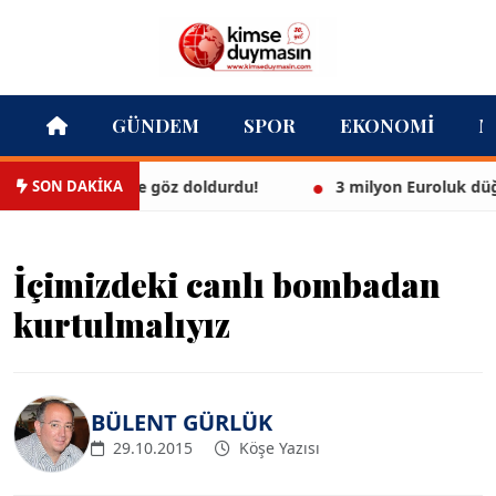
GÜNDEM
SPOR
EKONOMI
M
SON DAKİKA
yaz bikinisiyle göz doldurdu!
3 milyon Euroluk düğünle 
İçimizdeki canlı bombadan
kurtulmalıyız
BÜLENT GÜRLÜK
29.10.2015
Köşe Yazısı