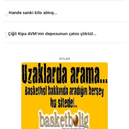
4
Hande sanki kilo almış...
5
Çiğli Kipa AVM'nin deposunun çatısı çöktü!...
REKLAM