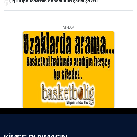
5
Çiğli Kipa AVM'nin deposunun çatısı çöktü!...
REKLAM