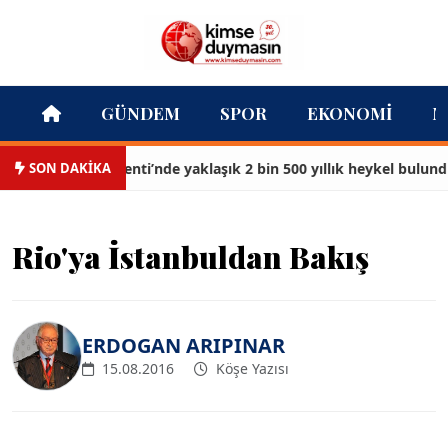
GÜNDEM
SPOR
EKONOMI
M
SON DAKİKA
Sardes Antik Kenti’nde yaklaşık 2 bin 500 yıllık heykel bulundu
Rio'ya İstanbuldan Bakış
ERDOGAN ARIPINAR
15.08.2016
Köşe Yazısı