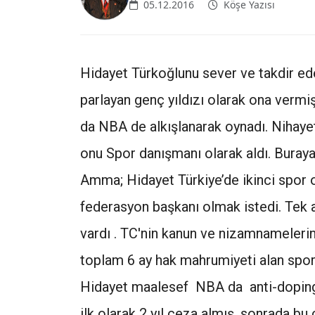
05.12.2016
Köşe Yazısı
Hidayet Türkoğlunu sever ve takdir e
parlayan genç yıldızı olarak ona vermiş
da NBA de alkışlanarak oynadı. Nihay
onu Spor danışmanı olarak aldı. Buraya
Amma; Hidayet Türkiye’de ikinci spor
federasyon başkanı olmak istedi. Tek a
vardı . TC'nin kanun ve nizamnamelerine
toplam 6 ay hak mahrumiyeti alan spor
Hidayet maalesef NBA da anti-doping k
ilk olarak 2 yıl ceza almış, sonrada bu