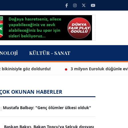
NOLOJI
KÜLTÜR - SANAT
siyle göz doldurdu!
3 milyon Euroluk düğünle evlendile
ÇOK OKUNAN HABERLER
1
Mustafa Balbay: "Genç ölümler ülkesi olduk"
Başkan Bakıcı, Bakan Topçu’ya Selçuk dosyası