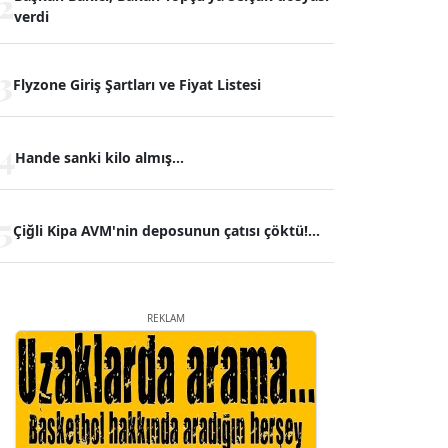
2
verdi
3
Flyzone Giriş Şartları ve Fiyat Listesi
4
Hande sanki kilo almış...
5
Çiğli Kipa AVM'nin deposunun çatısı çöktü!...
REKLAM