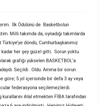
derim. İlk Ödülünü de Basketbolun
tim. Milli takımda da, oynadığı takımlarda
et Türkiye’ye döndü, Cumhurbaşkanımız
 kadar her şey güzel gitti. Sorun yoktu.
 olarak grafiği yükselen BASKETBOL’a
daydı. Seçildi . Oldu. Amma bir sorun
 göre; 5 yıl içerisinde bir defa 3 ay veya
cular federasyona seçilemezlerdi.
urallarını ihlal etmekten FİBA tarafından
 ceza 6 aya indirilmişti . Hepimiz Hidayeti