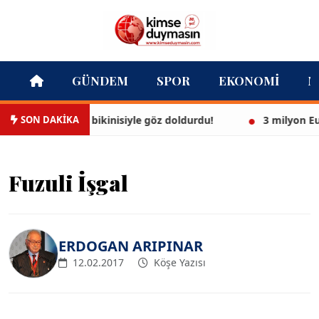
GÜNDEM
SPOR
EKONOMI
M
SON DAKİKA
Ayşegül, beyaz bikinisiyle göz doldurdu!
3 milyon Eurol
Fuzuli İşgal
ERDOGAN ARIPINAR
12.02.2017
Köşe Yazısı