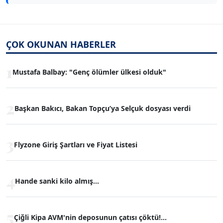
ÇOK OKUNAN HABERLER
1
Mustafa Balbay: "Genç ölümler ülkesi olduk"
2
Başkan Bakıcı, Bakan Topçu’ya Selçuk dosyası verdi
3
Flyzone Giriş Şartları ve Fiyat Listesi
4
Hande sanki kilo almış...
5
Çiğli Kipa AVM'nin deposunun çatısı çöktü!...