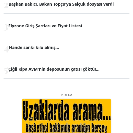
2
Başkan Bakıcı, Bakan Topçu’ya Selçuk dosyası verdi
3
Flyzone Giriş Şartları ve Fiyat Listesi
4
Hande sanki kilo almış...
5
Çiğli Kipa AVM'nin deposunun çatısı çöktü!...
REKLAM