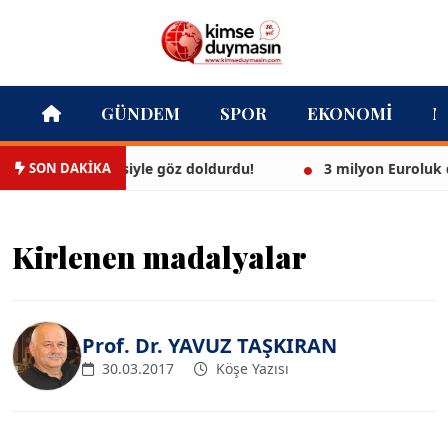
GÜNDEM
SPOR
EKONOMI
M
SON DAKİKA
beyaz bikinisiyle göz doldurdu!
3 milyon Euroluk düğün
Kirlenen madalyalar
Prof. Dr. YAVUZ TAŞKIRAN
30.03.2017
Köşe Yazısı