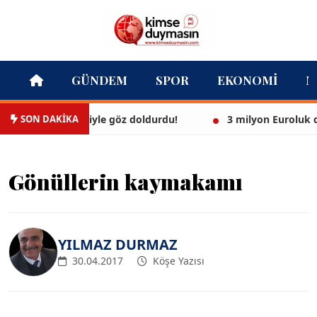
GÜNDEM
SPOR
EKONOMI
M
SON DAKİKA
beyaz bikinisiyle göz doldurdu!
3 milyon Euroluk düğün
Gönüllerin kaymakamı
YILMAZ DURMAZ
30.04.2017
Köşe Yazısı