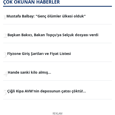
ÇOK OKUNAN HABERLER
1
Mustafa Balbay: "Genç ölümler ülkesi olduk"
2
Başkan Bakıcı, Bakan Topçu’ya Selçuk dosyası verdi
3
Flyzone Giriş Şartları ve Fiyat Listesi
4
Hande sanki kilo almış...
5
Çiğli Kipa AVM'nin deposunun çatısı çöktü!...
REKLAM