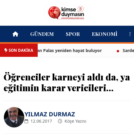
GÜNDEM
SPOR
EKONOMI
M
SON DAKİKA
 yapısı Cihan Palas yeniden hayat buluyor
Sardes Antik 
Öğrenciler karneyi aldı da, ya
eğitimin karar vericileri…
YILMAZ DURMAZ
12.06.2017
Köşe Yazısı