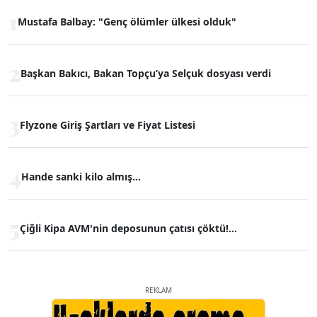
1
Mustafa Balbay: "Genç ölümler ülkesi olduk"
2
Başkan Bakıcı, Bakan Topçu’ya Selçuk dosyası verdi
3
Flyzone Giriş Şartları ve Fiyat Listesi
4
Hande sanki kilo almış...
5
Çiğli Kipa AVM'nin deposunun çatısı çöktü!...
REKLAM