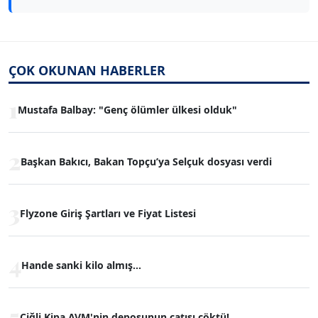
ÇOK OKUNAN HABERLER
1
Mustafa Balbay: "Genç ölümler ülkesi olduk"
2
Başkan Bakıcı, Bakan Topçu’ya Selçuk dosyası verdi
3
Flyzone Giriş Şartları ve Fiyat Listesi
4
Hande sanki kilo almış...
5
Çiğli Kipa AVM'nin deposunun çatısı çöktü!...