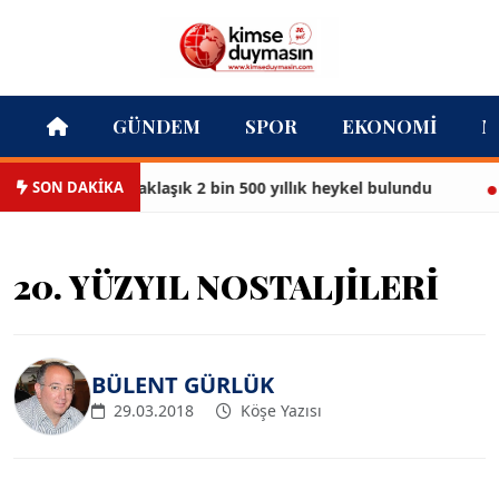
GÜNDEM
SPOR
EKONOMI
M
SON DAKİKA
k Kenti’nde yaklaşık 2 bin 500 yıllık heykel bulundu
Kar
20. YÜZYIL NOSTALJİLERİ
BÜLENT GÜRLÜK
29.03.2018
Köşe Yazısı