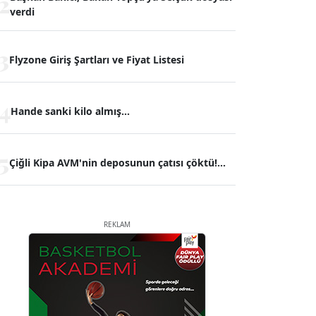
2
verdi
3
Flyzone Giriş Şartları ve Fiyat Listesi
4
Hande sanki kilo almış...
5
Çiğli Kipa AVM'nin deposunun çatısı çöktü!...
REKLAM