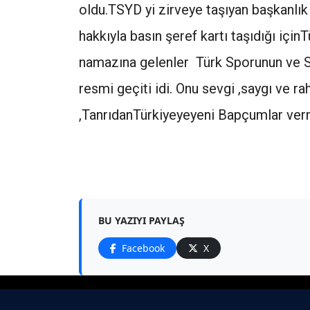
oldu.TSYD yi zirveye taşıyan başkanlı
hakkıyla basın şeref kartı taşıdığı için
namazına gelenler Türk Sporunun ve Spo
resmi geçiti idi. Onu sevgi ,saygı ve r
,TanrıdanTürkiyeyeyeni Bapçumlar v
BU YAZIYI PAYLAŞ
Facebook
X