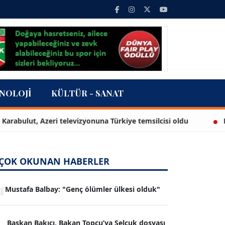
NOLOJI
KÜLTÜR - SANAT
lut, Azeri televizyonuna Türkiye temsilcisi oldu
Bahadır
ÇOK OKUNAN HABERLER
1
Mustafa Balbay: "Genç ölümler ülkesi olduk"
Başkan Bakıcı, Bakan Topçu’ya Selçuk dosyası