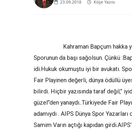
23.09.2018
Köşe Yazısı
Kahraman Bapçum hakka yürüdü. 
Sporunun da başı sağolsun. Çünkü :Bap
idi.Hukuk okumuştu iyi bir avukatı. Sp
Fair Playinen değerli, dünya ödüllü üyes
bilirdi. Hiçbir yazısında taraf değil,’’ i
güzel’’den yanaydı..Türkiyede Fair Pla
adamıydı . AIPS Dünya Spor Yazarları d
Samim Varın açtığı kapıdan girdi.AIPS’i