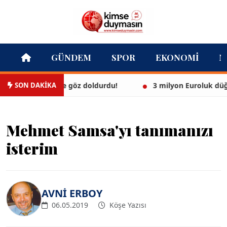
GÜNDEM
SPOR
EKONOMI
M
SON DAKİKA
az bikinisiyle göz doldurdu!
3 milyon Euroluk düğünle e
Mehmet Samsa'yı tanımanızı
isterim
AVNİ ERBOY
06.05.2019
Köşe Yazısı