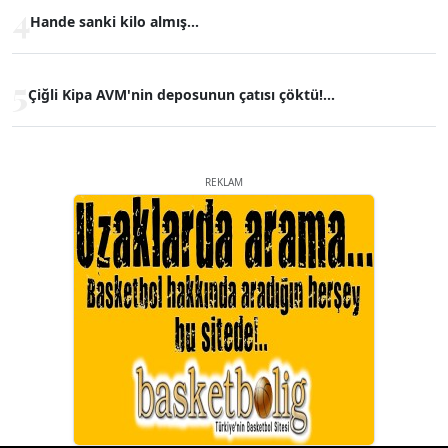
4
Hande sanki kilo almış...
5
Çiğli Kipa AVM'nin deposunun çatısı çöktü!...
REKLAM