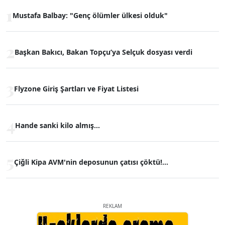
1
Mustafa Balbay: "Genç ölümler ülkesi olduk"
2
Başkan Bakıcı, Bakan Topçu’ya Selçuk dosyası verdi
3
Flyzone Giriş Şartları ve Fiyat Listesi
4
Hande sanki kilo almış...
5
Çiğli Kipa AVM'nin deposunun çatısı çöktü!...
REKLAM