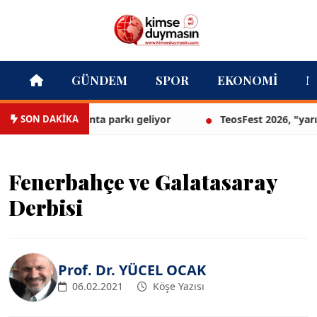
GÜNDEM
SPOR
EKONOMI
M
SON DAKİKA
İzmir’in ilk lavanta parkı geliyor
TeosFest 2026, "yarın 2
Fenerbahçe ve Galatasaray
Derbisi
Prof. Dr. YÜCEL OCAK
06.02.2021
Köşe Yazısı