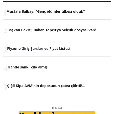
1
Mustafa Balbay: "Genç ölümler ülkesi olduk"
2
Başkan Bakıcı, Bakan Topçu’ya Selçuk dosyası verdi
3
Flyzone Giriş Şartları ve Fiyat Listesi
4
Hande sanki kilo almış...
5
Çiğli Kipa AVM'nin deposunun çatısı çöktü!...
REKLAM