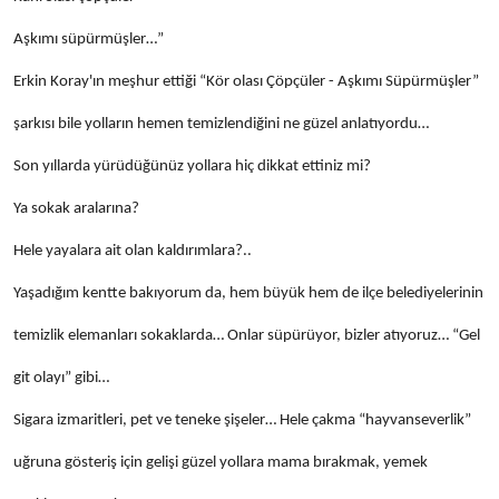
Aşkımı süpürmüşler…”
Erkin Koray'ın meşhur ettiği “Kör olası Çöpçüler - Aşkımı Süpürmüşler”
şarkısı bile yolların hemen temizlendiğini ne güzel anlatıyordu…
Son yıllarda yürüdüğünüz yollara hiç dikkat ettiniz mi?
Ya sokak aralarına?
Hele yayalara ait olan kaldırımlara?..
Yaşadığım kentte bakıyorum da, hem büyük hem de ilçe belediyelerinin
temizlik elemanları sokaklarda… Onlar süpürüyor, bizler atıyoruz… “Gel
git olayı” gibi…
Sigara izmaritleri, pet ve teneke şişeler… Hele çakma “hayvanseverlik”
uğruna gösteriş için gelişi güzel yollara mama bırakmak, yemek