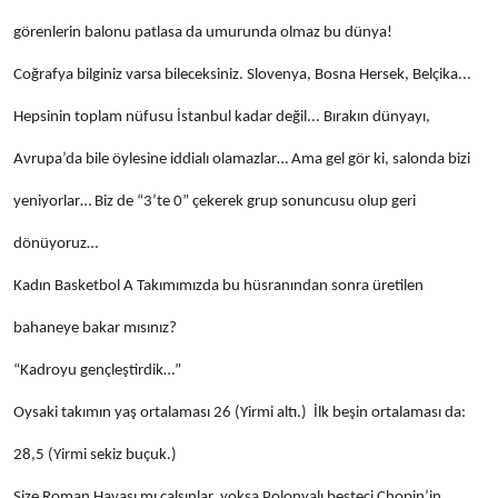
görenlerin balonu patlasa da umurunda olmaz bu dünya!
Coğrafya bilginiz varsa bileceksiniz. Slovenya, Bosna Hersek, Belçika...
Hepsinin toplam nüfusu İstanbul kadar değil... Bırakın dünyayı,
Avrupa’da bile öylesine iddialı olamazlar… Ama gel gör ki, salonda bizi
yeniyorlar… Biz de “3’te 0” çekerek grup sonuncusu olup geri
dönüyoruz…
Kadın Basketbol A Takımımızda bu hüsranından sonra üretilen
bahaneye bakar mısınız?
“Kadroyu gençleştirdik…”
Oysaki takımın yaş ortalaması 26 (Yirmi altı.) İlk beşin ortalaması da:
28,5 (Yirmi sekiz buçuk.)
Size Roman Havası mı çalsınlar, yoksa Polonyalı besteci Chopin’in