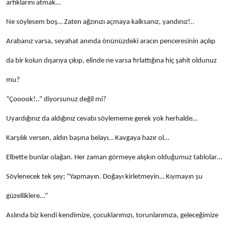
artıklarını atmak…
Ne söylesem boş… Zaten ağzınızı açmaya kalksanız, yandınız!..
Arabanız varsa, seyahat anında önünüzdeki aracın penceresinin açılıp
da bir kolun dışarıya çıkıp, elinde ne varsa fırlattığına hiç şahit oldunuz
mu?
“Çooook!..” diyorsunuz değil mi?
Uyardığınız da aldığınız cevabı söylememe gerek yok herhalde…
Karşılık versen, aldın başına belayı… Kavgaya hazır ol…
Elbette bunlar olağan. Her zaman görmeye alışkın olduğumuz tablolar…
Söylenecek tek şey; “Yapmayın. Doğayı kirletmeyin… Kıymayın şu
güzelliklere…”
Aslında biz kendi kendimize, çocuklarımızı, torunlarımıza, geleceğimize