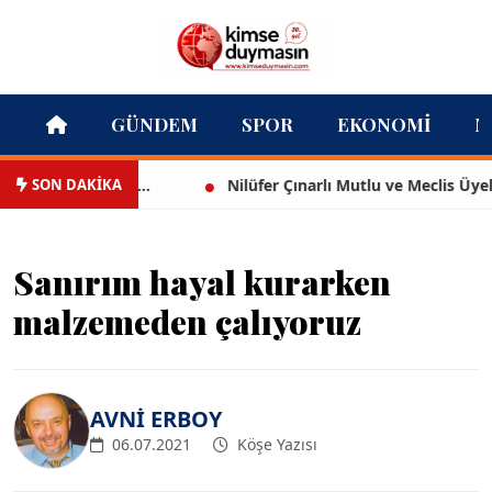
GÜNDEM
SPOR
EKONOMI
M
SON DAKİKA
my'de jüri...
Nilüfer Çınarlı Mutlu ve Meclis Üyeleri YEN
Sanırım hayal kurarken
malzemeden çalıyoruz
AVNİ ERBOY
06.07.2021
Köşe Yazısı