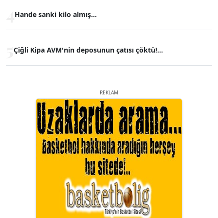
4
Hande sanki kilo almış...
5
Çiğli Kipa AVM'nin deposunun çatısı çöktü!...
REKLAM