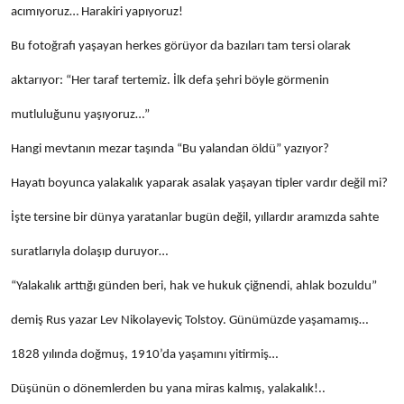
acımıyoruz… Harakiri yapıyoruz!
Bu fotoğrafı yaşayan herkes görüyor da bazıları tam tersi olarak
aktarıyor: “Her taraf tertemiz. İlk defa şehri böyle görmenin
mutluluğunu yaşıyoruz…”
Hangi mevtanın mezar taşında “Bu yalandan öldü” yazıyor?
Hayatı boyunca yalakalık yaparak asalak yaşayan tipler vardır değil mi?
İşte tersine bir dünya yaratanlar bugün değil, yıllardır aramızda sahte
suratlarıyla dolaşıp duruyor…
“Yalakalık arttığı günden beri, hak ve hukuk çiğnendi, ahlak bozuldu”
demiş Rus yazar Lev Nikolayeviç Tolstoy. Günümüzde yaşamamış…
1828 yılında doğmuş, 1910’da yaşamını yitirmiş…
Düşünün o dönemlerden bu yana miras kalmış, yalakalık!..