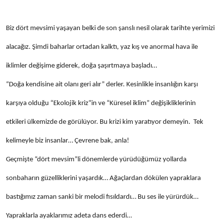
Biz dört mevsimi yaşayan belki de son şanslı nesil olarak tarihte yerimizi
alacağız. Şimdi baharlar ortadan kalktı, yaz kış ve anormal hava ile
iklimler değişime giderek, doğa şaşırtmaya başladı…
“Doğa kendisine ait olanı geri alır” derler. Kesinlikle insanlığın karşı
karşıya olduğu “Ekolojik kriz”in ve “Küresel iklim” değişikliklerinin
etkileri ülkemizde de görülüyor. Bu krizi kim yaratıyor demeyin. Tek
kelimeyle biz insanlar… Çevrene bak, anla!
Geçmişte “dört mevsim”li dönemlerde yürüdüğümüz yollarda
sonbaharın güzelliklerini yaşardık… Ağaçlardan dökülen yapraklara
bastığımız zaman sanki bir melodi fısıldardı… Bu ses ile yürürdük…
Yapraklarla ayaklarımız adeta dans ederdi…