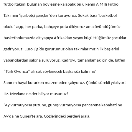
futbol takımı bulunan böylesine kalabalık bir ülkenin A Milli Futbol
Takımını “gurbetçi gençler”den kuruyoruz. Sokak başı “basketbol
okulu” açıp, her parka, bahçeye pota dikiyoruz ama övündüğümüz
basketbolumuzda alt yapıya Afrika’dan yaşını küçülttüğümüz çocukları
getiriyoruz. Euro Lig’de gururumuz olan takımlarımızın ilk beşlerini
yabancılardan salona sürüyoruz. Kadroyu tamamlamak için de, lütfen
“Türk Oyuncu” alırsak söylenecek başka söz kalır mı?
Sanırım hayal kurarken malzemeden çalıyoruz. Çünkü sürekli yıkılıyor!
Hz. Mevlana ne der biliyor musunuz?
“Ay vurmuyorsa yüzüne, güneş vurmuyorsa pencerene kabahati ne
Ay'da ne Güneş'te ara. Gözlerindeki perdeyi arala.