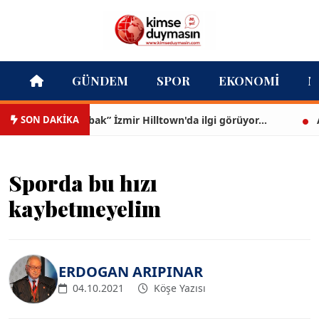
GÜNDEM
SPOR
EKONOMI
M
SON DAKİKA
“Bana bir kez bak” İzmir Hilltown'da ilgi görüyor...
Ayş
Sporda bu hızı
kaybetmeyelim
ERDOGAN ARIPINAR
04.10.2021
Köşe Yazısı