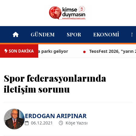
GÜNDEM
SPOR
EKONOMI
M
SON DAKİKA
ir’in ilk lavanta parkı geliyor
TeosFest 2026, "yarın 2027
Spor federasyonlarında
iletişim sorunu
ERDOGAN ARIPINAR
06.12.2021
Köşe Yazısı