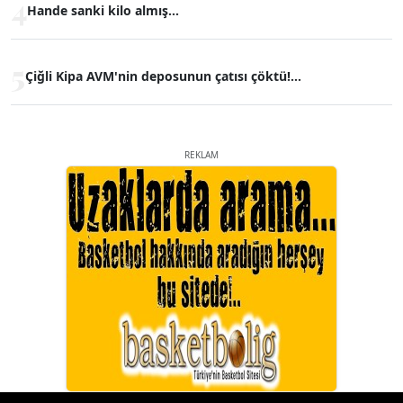
4
Hande sanki kilo almış...
5
Çiğli Kipa AVM'nin deposunun çatısı çöktü!...
REKLAM