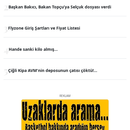
2
Başkan Bakıcı, Bakan Topçu’ya Selçuk dosyası verdi
3
Flyzone Giriş Şartları ve Fiyat Listesi
4
Hande sanki kilo almış...
5
Çiğli Kipa AVM'nin deposunun çatısı çöktü!...
REKLAM