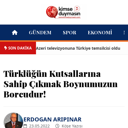
GÜNDEM
SPOR
EKONOMI
M
SON DAKİKA
ğan Karabulut, Azeri televizyonuna Türkiye temsilcisi oldu
Türklüğün Kutsallarına
Sahip Çıkmak Boynumuzun
Borcudur!
ERDOGAN ARIPINAR
23.05.2022
Köşe Yazısı