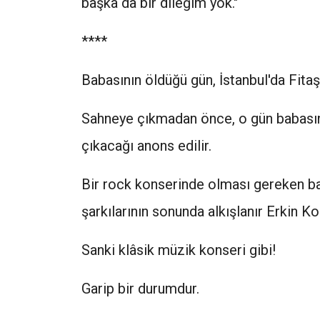
başka da bir dileğim yok."
****
Babasının öldüğü gün, İstanbul'da Fitaş
Sahneye çıkmadan önce, o gün babasın
çıkacağı anons edilir.
Bir rock konserinde olması gereken bağ
şarkılarının sonunda alkışlanır Erkin Ko
Sanki klâsik müzik konseri gibi!
Garip bir durumdur.