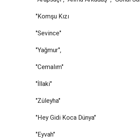
"Komşu Kızı
"Sevince"
"Yağmur",
"Cemalım"
"İllaki"
"Züleyha"
"Hey Gidi Koca Dünya"
"Eyvah"