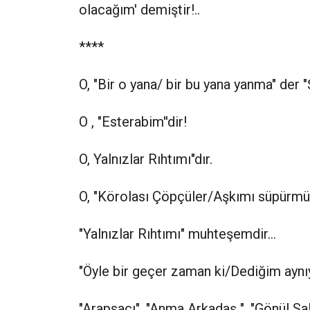
olacağım' demiştir!..
****
O, "Bir o yana/ bir bu yana yanma" der "
O , "Esterabim''dir!
O, Yalnızlar Rıhtımı"dır.
O, "Körolası Çöpçüler/Aşkımı süpürmüşl
"Yalnızlar Rıhtımı" muhteşemdir...
"Öyle bir geçer zaman ki/Dediğim aynıyla
"Arapsaçı", "Anma Arkadaş ", "Gönül Salı