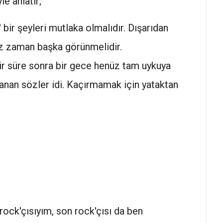
le anlatır;
' bir şeyleri mutlaka olmalıdır. Dışarıdan
iz zaman başka görünmelidir.
bir süre sonra bir gece henüz tam uykuya
nan sözler idi. Kaçırmamak için yataktan
k rock'çısıyım, son rock'çısı da ben