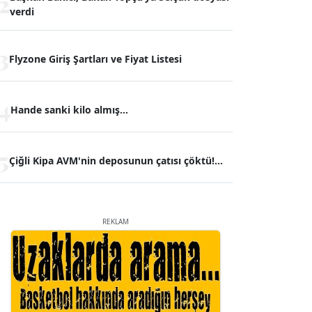
2
verdi
3
Flyzone Giriş Şartları ve Fiyat Listesi
4
Hande sanki kilo almış...
5
Çiğli Kipa AVM'nin deposunun çatısı çöktü!...
REKLAM