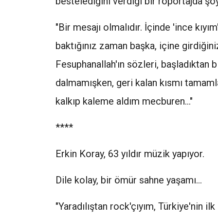
bestelediğini verdiği bir röportajda şöy
"Bir mesajı olmalıdır. İçinde 'ince kıyım
baktığınız zaman başka, içine girdiğin
Fesuphanallah'ın sözleri, başladıktan 
dalmamışken, geri kalan kısmı tamamla
kalkıp kaleme aldım mecburen..."
****
Erkin Koray, 63 yıldır müzik yapıyor.
Dile kolay, bir ömür sahne yaşamı...
"Yaradılıştan rock'çıyım, Türkiye'nin il