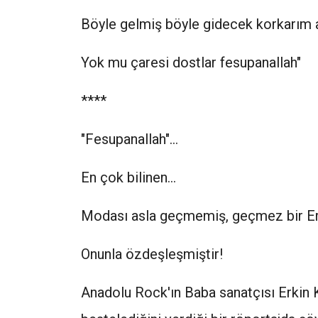
Böyle gelmiş böyle gidecek korkarım a
Yok mu çaresi dostlar fesupanallah"
****
"Fesupanallah"...
En çok bilinen...
Modası asla geçmemiş, geçmez bir Erki
Onunla özdeşleşmiştir!
Anadolu Rock'ın Baba sanatçısı Erkin K