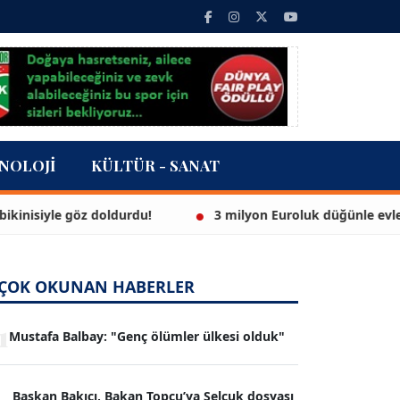
NOLOJI
KÜLTÜR - SANAT
 doldurdu!
3 milyon Euroluk düğünle evlendiler
ÇOK OKUNAN HABERLER
1
Mustafa Balbay: "Genç ölümler ülkesi olduk"
Başkan Bakıcı, Bakan Topçu’ya Selçuk dosyası