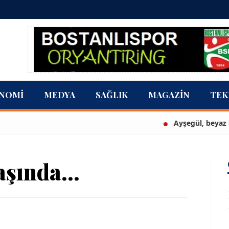
NOMI
MEDYA
SAĞLIK
MAGAZIN
TEK
Ayşegül, beyaz bikinisiyle göz
şında...