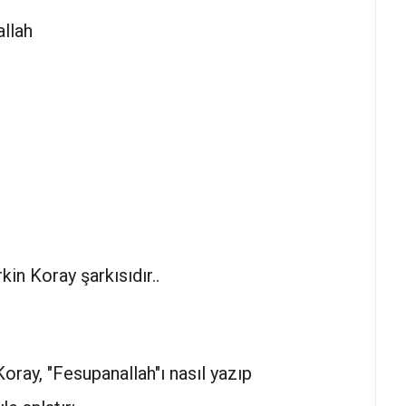
llah
n Koray şarkısıdır..
oray, "Fesupanallah"ı nasıl yazıp