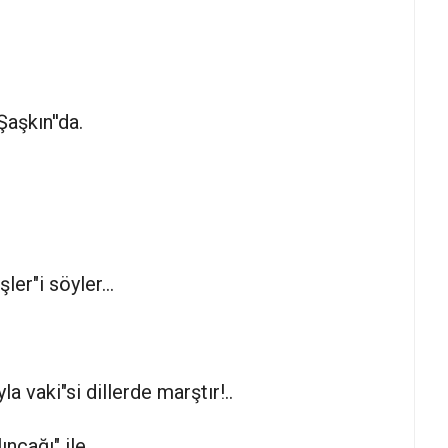
Şaşkın''da.
er"i söyler...
 vaki"si dillerde marştır!..
ncağı" ile..