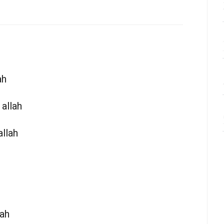
ah
 allah
llah
lah