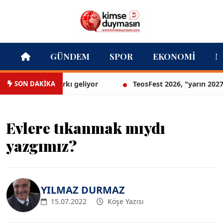
GÜNDEM
SPOR
EKONOMI
M
SON DAKİKA
lk lavanta parkı geliyor
TeosFest 2026, "yarın 2027 için 
Evlere tıkanmak mıydı
yazgımız?
YILMAZ DURMAZ
15.07.2022
Köşe Yazısı