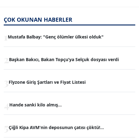
ÇOK OKUNAN HABERLER
1
Mustafa Balbay: "Genç ölümler ülkesi olduk"
2
Başkan Bakıcı, Bakan Topçu’ya Selçuk dosyası verdi
3
Flyzone Giriş Şartları ve Fiyat Listesi
4
Hande sanki kilo almış...
5
Çiğli Kipa AVM'nin deposunun çatısı çöktü!...