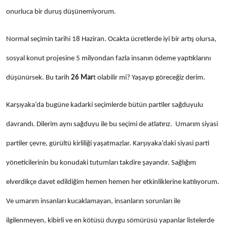
onurluca bir duruş düşünemiyorum.
Normal seçimin tarihi 18 Haziran. Ocakta ücretlerde iyi bir artış olursa,
sosyal konut projesine 5 milyondan fazla insanın ödeme yaptıklarını
düşünürsek. Bu
tarih
26 Mar
t olabilir mi? Yaşayıp göreceğiz derim.
Karşıyaka’da bugüne kadarki seçimlerde bütün partiler sağduyulu
davrandı. Dilerim aynı sağduyu ile bu seçimi de atlatırız. Umarım siyasi
partiler çevre, gürültü kirliliği yaşatmazlar. Karşıyaka’daki siyasi parti
yöneticilerinin bu konudaki tutumları takdire şayandır. Sağlığım
elverdikçe davet edildiğim hemen hemen her etkinliklerine katılıyorum.
Ve umarım insanları kucaklamayan, insanların sorunları ile
ilgilenmeyen, kibirli ve en kötüsü duygu sömürüsü yapanlar listelerde