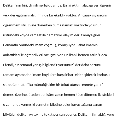
Delikanlının biri, dini ilime ilgi duymuş. En iyi eğitim alacağı yeri öğrenir
ve gider eğitimini alır. İlminde bir eksiklik yoktur. Ancaaak siyasetini
öğrenmemiştir. Evine dönerken cuma namazı vaktinde yolunun
üstündeki köyde cemaat ile namazımı kılayım der. Camiye girer.
Cemaatin önündeki imam coşmuş, konuşuyor. Fakat imamın
anlattıkları ile öğrendikleri örtüşmüyor. Delikanlı hemen atılır “Hoca
Efendi, siz cemaati yanlış bilgilendiriyorsunuz” der daha sözünü
tamamlayamadan imam köylülere karşı itibarı elden gidecek korkusu
sarar. Cemaate “Bu münafığa kim bir tokat atarsa cennete gider”
demesi üzerine, öteden beri süre gelen hemen köşe dönmecilik istekleri
o zamanda varmış ki cennetin biletine beleş kavuştuğunu sanan
köylüler, delikanlıyı tekme tokat perişan ederler. Delikanlı ilim aldığı yere