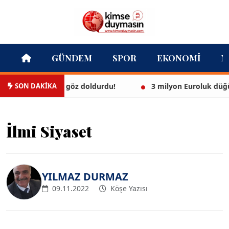
GÜNDEM
SPOR
EKONOMI
M
SON DAKİKA
az bikinisiyle göz doldurdu!
3 milyon Euroluk düğünle 
İlmi Siyaset
YILMAZ DURMAZ
09.11.2022
Köşe Yazısı