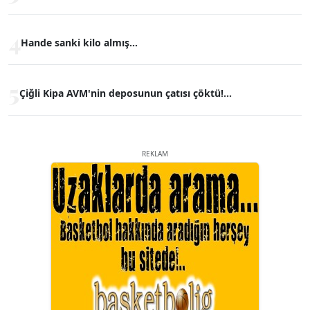
4
Hande sanki kilo almış...
5
Çiğli Kipa AVM'nin deposunun çatısı çöktü!...
REKLAM