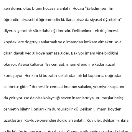
geri döner, olup biteni hocasına anlatır. Hocası “Evladım sen ilim
öğrendin, siyasetini öğrenmedin ki. Sana biraz da siyaset öğretelim”
diyerek genci bir süre daha eğitime alır. Delikanlının tek düşüncesi,
köydekilere doğruyu anlatmak ve o imamdan intikam almaktır. Yola
çıkar, dayak yediği köye namaza gider. Bakıyor imam yine bildiğini
okuyor. Ayağa kalkıyor “Ey cemaat; imam efendi ne kadar güzel
konuşuyor. Her kim ki bu zatın sakalından bir kıl koparırsa doğrudan
cennette gider” demesi ile cemaat imamın sakalını, yetmiyor saçlarını
da yoluyor. Ne de olsa kolaycılığı seven insanlarız ya. Bulmuşlar beleş
cennetin biletini, onları kim durdurabilir ki? Delikanlı, imamı köyden
uzaklaştırır. Köylüye öğrendiği doğruları anlatır. Köylüler, delikanlıyı ikna
edip köyün imamı yapar. Acı da olsa Cennete gitmenin o kadar da kolay