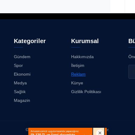
Kategoriler
Kurumsal
Bü
Gündem
Hakkımızda
Öne
Spor
İletişim
Ekonomi
Reklam
Medya
Künye
Sağlık
Gizlilik Politikası
Magazin
© 2026
Kimse Duymasın
. Tüm hakları saklıdır.