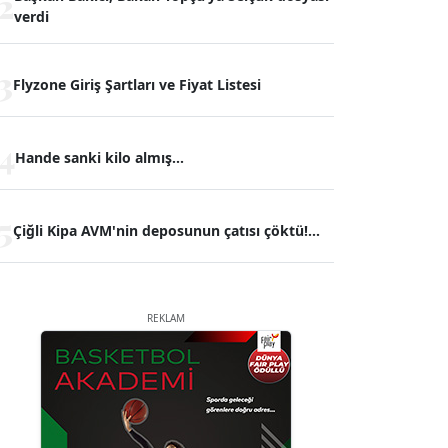
2
verdi
3
Flyzone Giriş Şartları ve Fiyat Listesi
4
Hande sanki kilo almış...
5
Çiğli Kipa AVM'nin deposunun çatısı çöktü!...
REKLAM