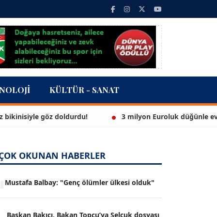
NOLOJI
KÜLTÜR - SANAT
isiyle göz doldurdu!
3 milyon Euroluk düğünle evlendil
ÇOK OKUNAN HABERLER
1
Mustafa Balbay: "Genç ölümler ülkesi olduk"
Başkan Bakıcı, Bakan Topçu’ya Selçuk dosyası