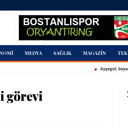
NOMI
MEDYA
SAĞLIK
MAGAZIN
TEK
Ayşegül, beyaz bikin
i görevi