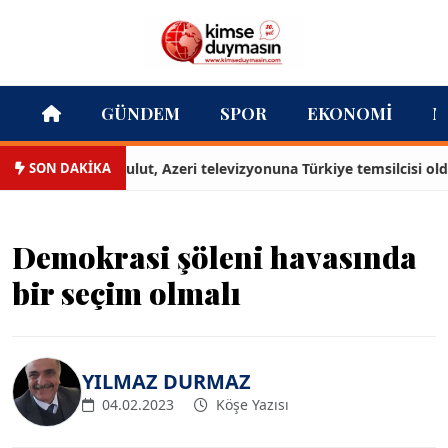
GÜNDEM
SPOR
EKONOMI
M
SON DAKİKA
Doğan Karabulut, Azeri televizyonuna Türkiye temsilcisi oldu
Demokrasi şöleni havasında
bir seçim olmalı
YILMAZ DURMAZ
04.02.2023
Köşe Yazısı