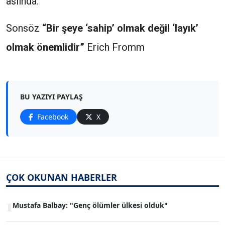
aslında.
Sonsöz
“Bir şeye ‘sahip’ olmak değil ‘layık’
olmak önemlidir”
Erich Fromm
BU YAZIYI PAYLAŞ
Facebook
X
ÇOK OKUNAN HABERLER
1
Mustafa Balbay: "Genç ölümler ülkesi olduk"