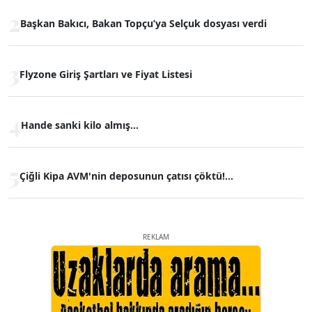
2
Başkan Bakıcı, Bakan Topçu’ya Selçuk dosyası verdi
3
Flyzone Giriş Şartları ve Fiyat Listesi
4
Hande sanki kilo almış...
5
Çiğli Kipa AVM'nin deposunun çatısı çöktü!...
REKLAM