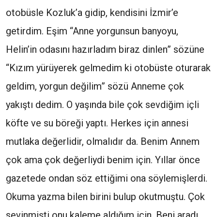
otobüsle Kozluk’a gidip, kendisini İzmir’e
getirdim. Eşim “Anne yorgunsun banyoyu,
Helin’in odasını hazırladım biraz dinlen” sözüne
“Kızım yürüyerek gelmedim ki otobüste oturarak
geldim, yorgun değilim” sözü Anneme çok
yakıştı dedim. O yaşında bile çok sevdiğim içli
köfte ve su böreği yaptı. Herkes için annesi
mutlaka değerlidir, olmalıdır da. Benim Annem
çok ama çok değerliydi benim için. Yıllar önce
gazetede ondan söz ettiğimi ona söylemişlerdi.
Okuma yazma bilen birini bulup okutmuştu. Çok
sevinmişti onu kaleme aldığım için. Beni aradı