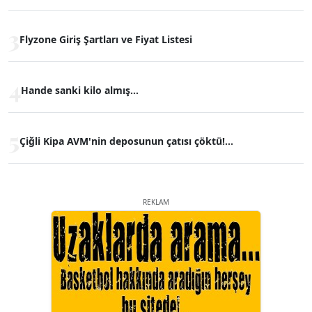
3
Flyzone Giriş Şartları ve Fiyat Listesi
4
Hande sanki kilo almış...
5
Çiğli Kipa AVM'nin deposunun çatısı çöktü!...
REKLAM