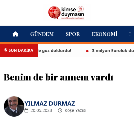
GÜNDEM
SPOR
EKONOMI
M
SON DAKİKA
yaz bikinisiyle göz doldurdu!
3 milyon Euroluk düğünle 
Benim de bir annem vardı
YILMAZ DURMAZ
20.05.2023
Köşe Yazısı