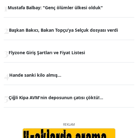
1
Mustafa Balbay: "Genç ölümler ülkesi olduk"
2
Başkan Bakıcı, Bakan Topçu’ya Selçuk dosyası verdi
3
Flyzone Giriş Şartları ve Fiyat Listesi
4
Hande sanki kilo almış...
5
Çiğli Kipa AVM'nin deposunun çatısı çöktü!...
REKLAM