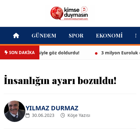
GÜNDEM
SPOR
EKONOMI
M
SON DAKİKA
beyaz bikinisiyle göz doldurdu!
3 milyon Euroluk düğün
İnsanlığın ayarı bozuldu!
YILMAZ DURMAZ
30.06.2023
Köşe Yazısı