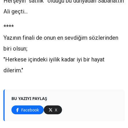
Herşeyin “satılık” olduğu bu dünyadan Sabahattin
Ali geçti...
****
Yazının finali de onun en sevdiğim sözlerinden
biri olsun;
"Herkese içindeki iyilik kadar iyi bir hayat
dilerim."
BU YAZIYI PAYLAŞ
Facebook
X