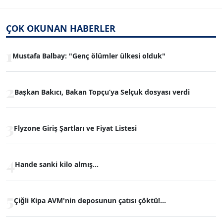
ÇOK OKUNAN HABERLER
1
Mustafa Balbay: "Genç ölümler ülkesi olduk"
2
Başkan Bakıcı, Bakan Topçu’ya Selçuk dosyası verdi
3
Flyzone Giriş Şartları ve Fiyat Listesi
4
Hande sanki kilo almış...
5
Çiğli Kipa AVM'nin deposunun çatısı çöktü!...