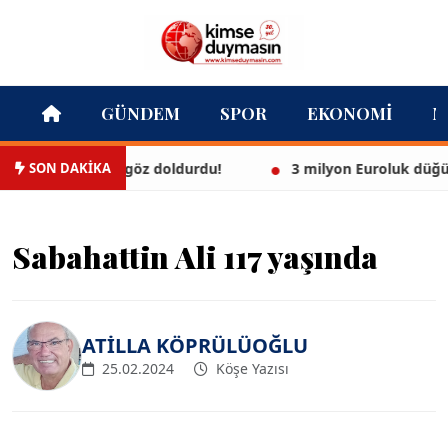
GÜNDEM
SPOR
EKONOMI
M
SON DAKİKA
kinisiyle göz doldurdu!
3 milyon Euroluk düğünle evlen
Sabahattin Ali 117 yaşında
ATİLLA KÖPRÜLÜOĞLU
25.02.2024
Köşe Yazısı