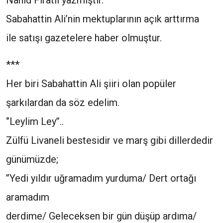
Nahid Fıratlı yazmıştır.
Sabahattin Ali’nin mektuplarının açık arttırma
ile satışı gazetelere haber olmuştur.
***
Her biri Sabahattin Ali şiiri olan popüler
şarkılardan da söz edelim.
‘’Leylim Ley’’..
Zülfü Livaneli bestesidir ve marş gibi dillerdedir
günümüzde;
’’Yedi yıldır uğramadım yurduma/ Dert ortağı
aramadım
derdime/ Geleceksen bir gün düşüp ardıma/