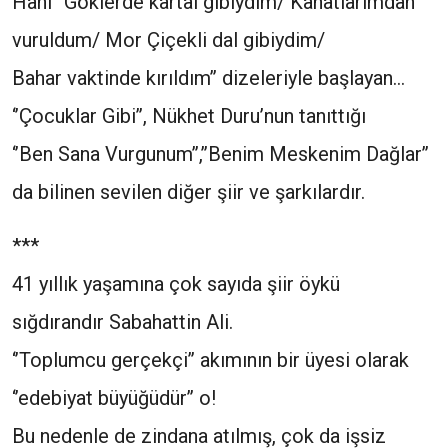
Hani ‘’Göklerde kartal gibiydim/ Kanatlarımdan
vuruldum/ Mor Çiçekli dal gibiydim/
Bahar vaktinde kırıldım’’ dizeleriyle başlayan…
‘’Çocuklar Gibi’’, Nükhet Duru’nun tanıttığı
‘’Ben Sana Vurgunum’’,’’Benim Meskenim Dağlar’’
da bilinen sevilen diğer şiir ve şarkılardır.
***
41 yıllık yaşamına çok sayıda şiir öykü
sığdırandır Sabahattin Ali.
‘’Toplumcu gerçekçi’’ akımının bir üyesi olarak
‘’edebiyat büyüğüdür’’ o!
Bu nedenle de zindana atılmış, çok da işsiz