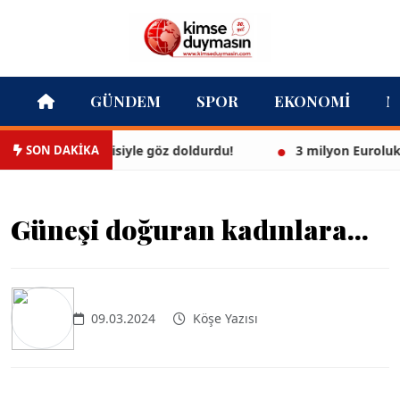
GÜNDEM
SPOR
EKONOMI
M
SON DAKİKA
 beyaz bikinisiyle göz doldurdu!
3 milyon Euroluk düğü
Güneşi doğuran kadınlara...
09.03.2024
Köşe Yazısı