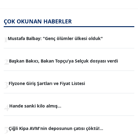
ÇOK OKUNAN HABERLER
1
Mustafa Balbay: "Genç ölümler ülkesi olduk"
2
Başkan Bakıcı, Bakan Topçu’ya Selçuk dosyası verdi
3
Flyzone Giriş Şartları ve Fiyat Listesi
4
Hande sanki kilo almış...
5
Çiğli Kipa AVM'nin deposunun çatısı çöktü!...