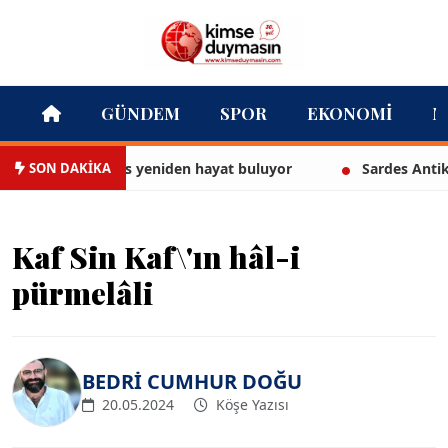
GÜNDEM
SPOR
EKONOMI
M
SON DAKİKA
ihan Palas yeniden hayat buluyor
Sardes Antik Kenti’nde 
Kaf Sin Kaf\'ın hâl-i
pürmelâli
BEDRİ CUMHUR DOĞU
20.05.2024
Köşe Yazısı