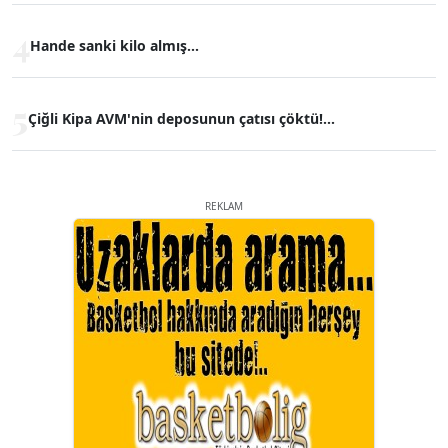
4
Hande sanki kilo almış...
5
Çiğli Kipa AVM'nin deposunun çatısı çöktü!...
REKLAM