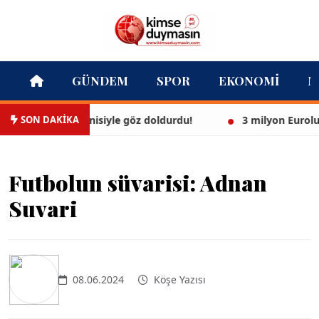
GÜNDEM
SPOR
EKONOMI
M
SON DAKİKA
ül, beyaz bikinisiyle göz doldurdu!
3 milyon Euroluk dü
Futbolun süvarisi: Adnan
Suvari
08.06.2024
Köşe Yazısı