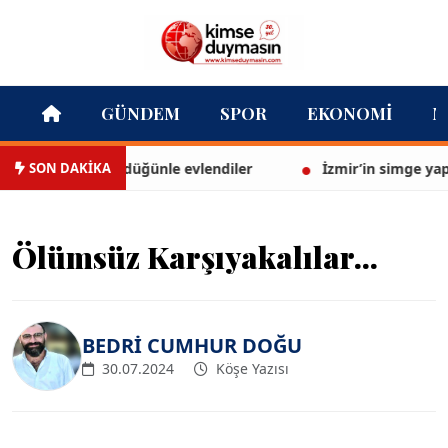
GÜNDEM
SPOR
EKONOMI
M
SON DAKİKA
n Euroluk düğünle evlendiler
İzmir’in simge yapısı Cih
Ölümsüz Karşıyakalılar...
BEDRİ CUMHUR DOĞU
30.07.2024
Köşe Yazısı