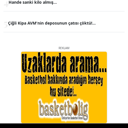
4
Hande sanki kilo almış...
5
Çiğli Kipa AVM'nin deposunun çatısı çöktü!...
REKLAM