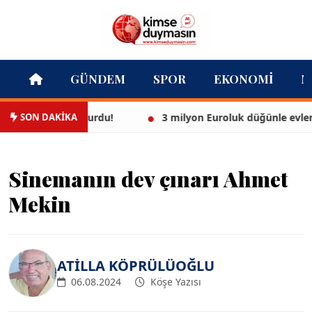
GÜNDEM
SPOR
EKONOMI
M
SON DAKİKA
iyle göz doldurdu!
3 milyon Euroluk düğünle evlendiler
Sinemanın dev çınarı Ahmet
Mekin
ATİLLA KÖPRÜLÜOĞLU
06.08.2024
Köşe Yazısı