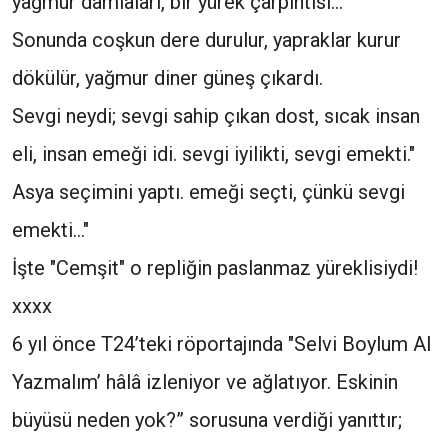
yağmur damlaları, bir yürek çarpıntısı...
Sonunda coşkun dere durulur, yapraklar kurur
dökülür, yağmur diner güneş çıkardı.
Sevgi neydi; sevgi sahip çıkan dost, sıcak insan
eli, insan emeği idi. sevgi iyilikti, sevgi emekti."
Asya seçimini yaptı. emeği seçti, çünkü sevgi
emekti..."
İşte "Cemşit" o repliğin paslanmaz yüreklisiydi!
xxxx
6 yıl önce T24’teki röportajında "Selvi Boylum Al
Yazmalım’ hâlâ izleniyor ve ağlatıyor. Eskinin
büyüsü neden yok?” sorusuna verdiği yanıttır;