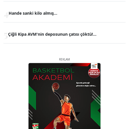
4
Hande sanki kilo almış...
5
Çiğli Kipa AVM'nin deposunun çatısı çöktü!...
REKLAM