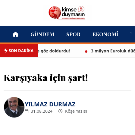
GÜNDEM
SPOR
EKONOMI
M
SON DAKİKA
az bikinisiyle göz doldurdu!
3 milyon Euroluk düğünle e
Karşıyaka için şart!
YILMAZ DURMAZ
31.08.2024
Köşe Yazısı