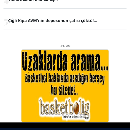
5
Çiğli Kipa AVM'nin deposunun çatısı çöktü!...
REKLAM