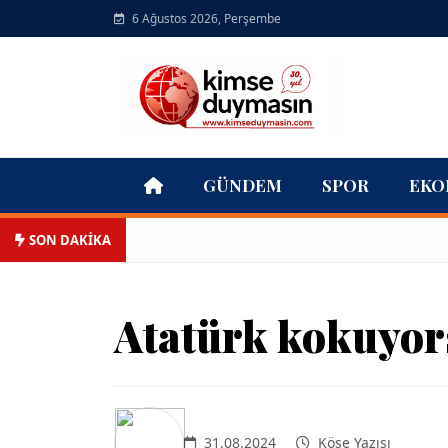
6 Ağustos 2026, Perşembe
GÜNDEM
SPOR
EKO
SON DAKİKA
Atatürk kokuyors
31.08.2024
Köşe Yazısı