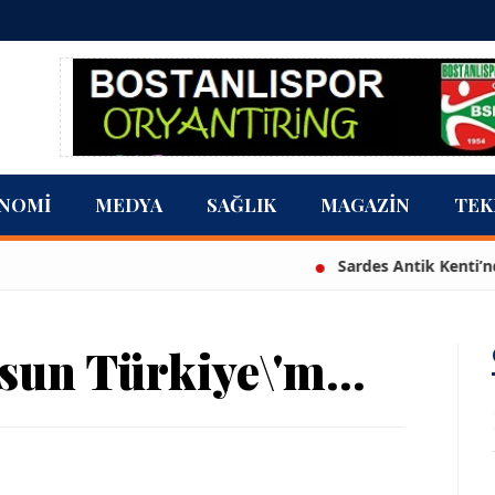
NOMI
MEDYA
SAĞLIK
MAGAZIN
TEK
Sardes Antik Kenti’nde yaklaşık 
un Türkiye\'m...