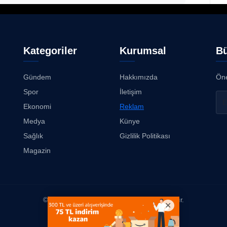
Kategoriler
Kurumsal
Bü
Gündem
Hakkımızda
Öne
Spor
İletişim
Ekonomi
Reklam
Medya
Künye
Sağlık
Gizlilik Politikası
Magazin
© 2026
Kimse Duymasın
. Tüm hakları saklıdır.
Yazılım & Tasarım: Erboy Yayıncılık Reklamcılık