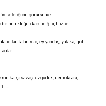
er’in solduğunu görürsünüz…
i bir burukluğun kapladığını, hüzne
alancılar-talancılar, ey yandaş, yalaka, göt
arılar!
lizme karşı savaş, özgürlük, demokrasi,
’tir…