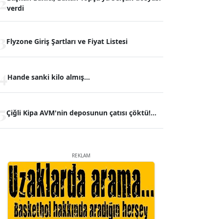
2
verdi
3
Flyzone Giriş Şartları ve Fiyat Listesi
4
Hande sanki kilo almış...
5
Çiğli Kipa AVM'nin deposunun çatısı çöktü!...
REKLAM