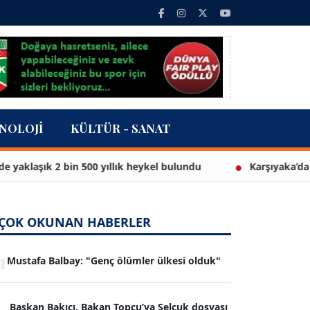
NOLOJI
KÜLTÜR - SANAT
2 bin 500 yıllık heykel bulundu
Karşıyaka’da Yüzme Bil
ÇOK OKUNAN HABERLER
1
Mustafa Balbay: "Genç ölümler ülkesi olduk"
Başkan Bakıcı, Bakan Topçu’ya Selçuk dosyası