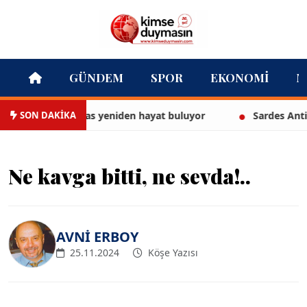
GÜNDEM
SPOR
EKONOMI
M
SON DAKİKA
sı Cihan Palas yeniden hayat buluyor
Sardes Antik Kenti
Ne kavga bitti, ne sevda!..
AVNİ ERBOY
25.11.2024
Köşe Yazısı