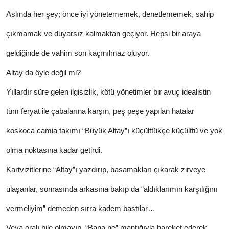
Aslında her şey; önce iyi yönetememek, denetlememek, sahip
çıkmamak ve duyarsız kalmaktan geçiyor. Hepsi bir araya
geldiğinde de vahim son kaçınılmaz oluyor.
Altay da öyle değil mi?
Yıllardır süre gelen ilgisizlik, kötü yönetimler bir avuç idealistin
tüm feryat ile çabalarına karşın, peş peşe yapılan hatalar
koskoca camia takımı “Büyük Altay”ı küçülttükçe küçülttü ve yok
olma noktasına kadar getirdi.
Kartvizitlerine “Altay”ı yazdırıp, basamakları çıkarak zirveye
ulaşanlar, sonrasında arkasına bakıp da “aldıklarımın karşılığını
vermeliyim” demeden sırra kadem bastılar…
Veya oralı bile olmayıp, “Bana ne” mantığıyla hareket ederek,