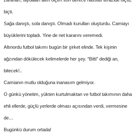
zararları, faydaları altın ölçen son derece hassas terazide ölçtü,
biçti.
Sağa danıştı, sola danıştı. Olmadı kurulları oluşturdu. Camiayı
büyüklerini topladı. Yine de net kararını veremedi.
Altınordu futbol takımı bugün bir şirket elinde. Tek kişinin
ağzından dökülecek kelimelerde her şey. “Bitti” dediği an,
bitecek!..
Camianın mutlu olduğuna inanasım gelmiyor.
O günkü yönetim, yükten kurtulmaktan ve futbol takımının daha
ehli ellerde, güçlü yerlerde olması açısından verdi, vermesine
de…
Bugünkü durum ortada!