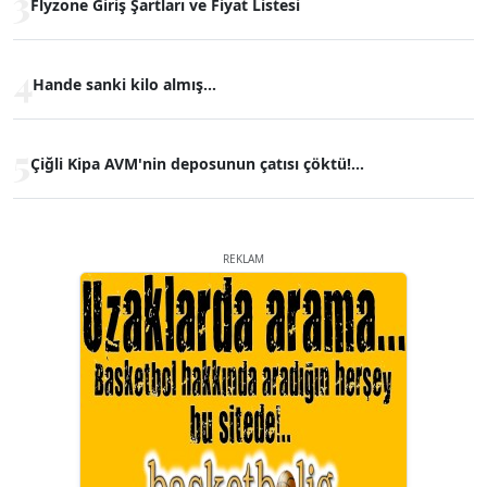
3
Flyzone Giriş Şartları ve Fiyat Listesi
4
Hande sanki kilo almış...
5
Çiğli Kipa AVM'nin deposunun çatısı çöktü!...
REKLAM