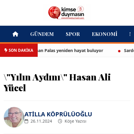
GÜNDEM
SPOR
EKONOMI
M
SON DAKİKA
ge yapısı Cihan Palas yeniden hayat buluyor
Sardes Anti
\"Yılın Aydını\" Hasan Ali
Yücel
ATİLLA KÖPRÜLÜOĞLU
26.11.2024
Köşe Yazısı