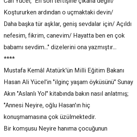
Can Yücel, "En son teftişine çıkana değin/
Koştururken ardından o uçmaktaki devin/
Daha başka tür aşklar, geniş sevdalar için/ Açıldı
nefesim, fikrim, canevim/ Hayatta ben en çok
babamı sevdim..." dizelerini ona yazmıştır...
****
Mustafa Kemâl Atatürk'ün Milli Eğitim Bakanı
Hasan Ali Yücel'in "ilginç yaşam öyküsünü" Sunay
Akın "Aslanlı Yol" kitabında bakın nasıl anlatmış;
"Annesi Neyire, oğlu Hasan'ın hiç
konuşmamasına çok üzülmektedir.
Bir komşusu Neyire hanıma çocuğunun