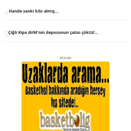
4
Hande sanki kilo almış...
5
Çiğli Kipa AVM'nin deposunun çatısı çöktü!...
REKLAM