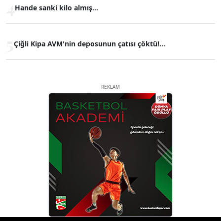
4
Hande sanki kilo almış...
5
Çiğli Kipa AVM'nin deposunun çatısı çöktü!...
REKLAM