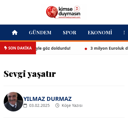
GÜNDEM
SPOR
EKONOMI
M
SON DAKİKA
eyaz bikinisiyle göz doldurdu!
3 milyon Euroluk düğünle
Sevgi yaşatır
YILMAZ DURMAZ
03.02.2025
Köşe Yazısı