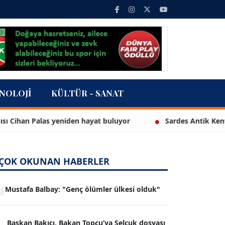
NOLOJI
KÜLTÜR - SANAT
 Palas yeniden hayat buluyor
Sardes Antik Kenti’nde yakl
ÇOK OKUNAN HABERLER
1
Mustafa Balbay: "Genç ölümler ülkesi olduk"
Başkan Bakıcı, Bakan Topçu’ya Selçuk dosyası