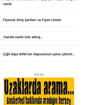
2
verdi
3
Flyzone Giriş Şartları ve Fiyat Listesi
4
Hande sanki kilo almış...
5
Çiğli Kipa AVM'nin deposunun çatısı çöktü!...
REKLAM